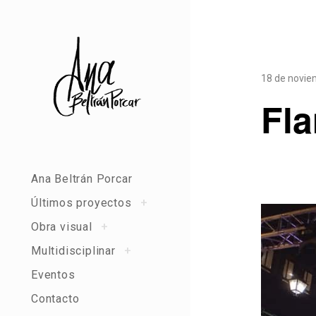
Skip
to
content
18 de novie
Fl
Ana Beltrán Porcar
toggle
Últimos proyectos
+
child
menu
toggle
Obra visual
+
child
menu
toggle
Multidisciplinar
+
child
menu
Eventos
Contacto