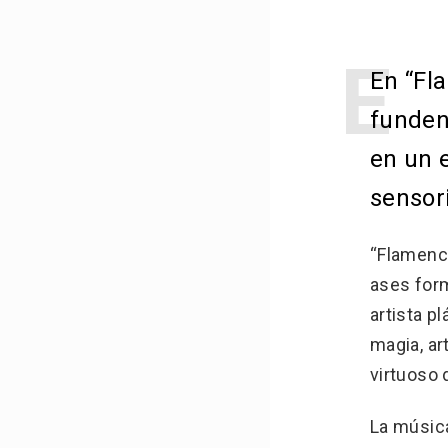
E
E
n “Fl
funden
en un e
sensori
“Flamenco
ases form
artista p
magia, ar
virtuoso 
La música