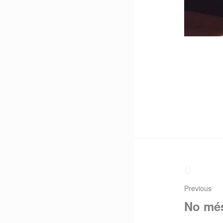
Nave
de
entra
Previous
No mé