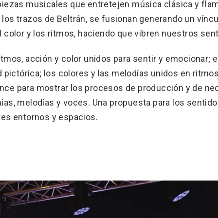
 piezas musicales que entretejen música clásica y fl
los trazos de Beltrán, se fusionan generando un víncul
l color y los ritmos, haciendo que vibren nuestros sen
itmos, acción y color unidos para sentir y emocionar; 
ad pictórica; los colores y las melodías unidos en ritmo
nce para mostrar los procesos de producción y de ne
ías, melodías y voces. Una propuesta para los sentido
tes entornos y espacios.