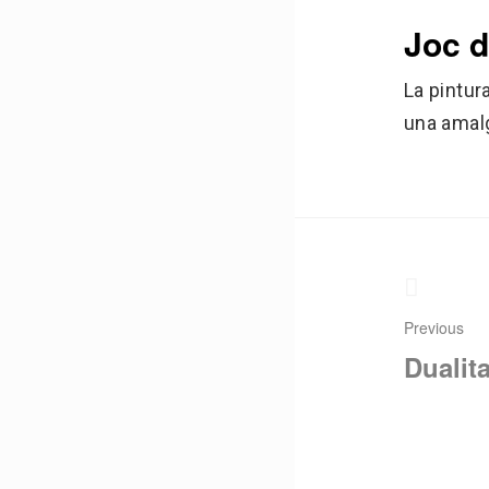
Joc 
La pintur
una amalg
Nave
de
entra
Previous
Dualit