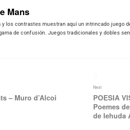
de Mans
a y los contrastes muestran aquí un intrincado juego
ama de confusión. Juegos tradicionales y dobles sen
gación
das
Next
ats – Muro d’Alcoi
POESIA V
Poemes de 
de Iehuda 