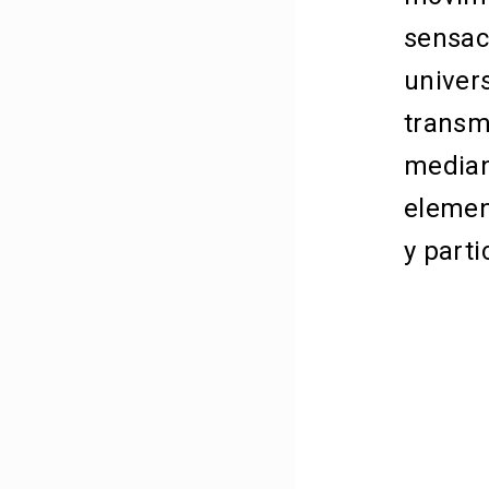
sensac
univer
transm
mediant
elemen
y parti