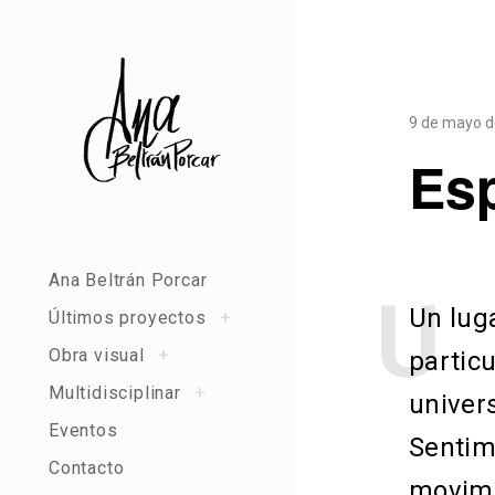
Skip
to
content
9 de mayo d
Es
Ana Beltrán Porcar
U
U
n lug
toggle
Últimos proyectos
+
child
menu
toggle
Obra visual
+
particu
child
menu
toggle
Multidisciplinar
+
univers
child
menu
Eventos
Sentim
Contacto
movimi