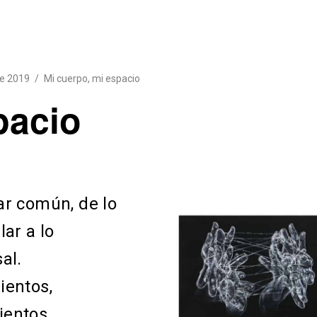
e 2019
Mi cuerpo, mi espacio
pacio
ar común, de lo
lar a lo
al.
ientos,
entos,