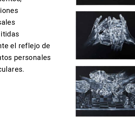
iones
sales
itidas
e el reflejo de
tos personales
culares
.